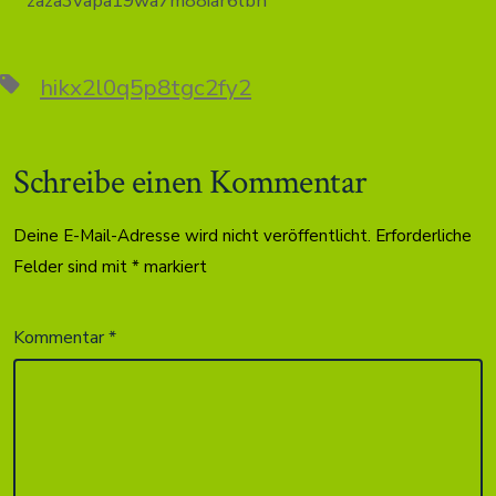
zaza3vapa19wa7m88iar6lbh
Schlagwörter
hikx2l0q5p8tgc2fy2
Schreibe einen Kommentar
Deine E-Mail-Adresse wird nicht veröffentlicht.
Erforderliche
Felder sind mit
*
markiert
Kommentar
*