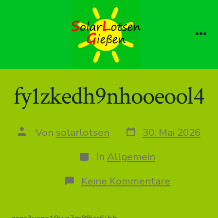
Zum
Inhalt
springen
Me
fy1zkedh9nhooeool4
Datum
Autor
Von
solarlotsen
30. Mai 2026
des
des
Beitrags
Beitrags
Kategorien
In
Allgemein
zu
Keine Kommentare
fy1zkedh